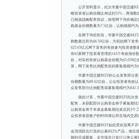
公开资料显示，此次华夏中国交建RE
略投资者认购份额比例达到55%，两项数据
已根据战略配售协议，按照网下询价确定
购基金份额数量为7.5亿份，认购规模约为70
在网下询价阶段，华夏中国交建REI
购数量总和为66.50亿份，为初始网下
625.03亿元网下发售的有效参与投资者
有62家网下投资者管理的143个有效报
款，对应的有效认购基金份额为65.039
算，网下发售比例配售前的募集规模约为61
华夏中国交建REIT的公众发售部
份额数量为89.62亿份，公众投资者有效认
众发售部分比例配售前募集规模约为842.3
据此计算，华夏中国交建REIT此次发
配售，未获配部分认购资金将于募集期结
认购资金将于本基金募集期结束后的3个
众投资者原账户的时间请以所在场内交易
华夏中国交建REIT如此受欢迎离
金强强联合打造的公募REITs产品，项目
顺利完成募集，全市场共计发行12单公募R