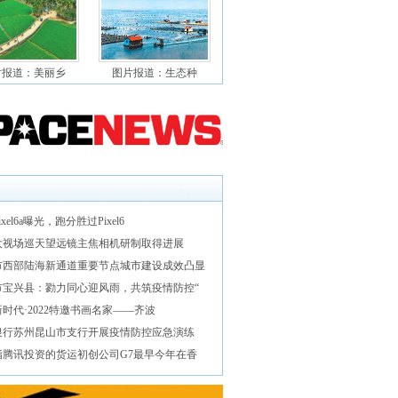
片报道：美丽乡
图片报道：生态种
xel6a曝光，跑分胜过Pixel6
大视场巡天望远镜主焦相机研制取得进展
市西部陆海新通道重要节点城市建设成效凸显
市宝兴县：勠力同心迎风雨，共筑疫情防控“
时代·2022特邀书画名家——齐波
银行苏州昆山市支行开展疫情防控应急演练
指腾讯投资的货运初创公司G7最早今年在香