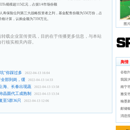
ITs规模超115亿元，占据1/4市场份额
康人寿保险位列第三大战略投资者之列，基金配售份额为550万份，占
价格计算，认购金额为7359万元。
图
站转载企业宣传资讯，目的在于传播更多信息，与本站
自行核实相关内容。
舆情
谷歌Pi
“坑”你踩过多
2022-04-13 16:04
者全部到岗，缓
我国
2022-04-13 14:33
上海、长春出现蔬
南宁
2022-04-13 13:58
称晶圆代工成熟制
2022-04-13 13:34
雅安
至5群36只
2022-04-13 12:06
翰墨新
邮储
消息