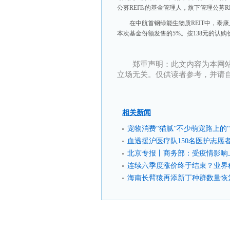
公募REITs的基金管理人，旗下管理公募RE
在中航首钢绿能生物质REIT中，泰
本次基金份额发售的5%。按138元的认购
郑重声明：此文内容为本网
立场无关。仅供读者参考，并请
相关新闻
宠物消费“猫腻”不少萌宠路上的
血透援沪医疗队150名医护志愿
北京专报丨商务部：受疫情影响
连续六季度涨价终于结束？业界
海南长臂猿再添新丁种群数量恢复