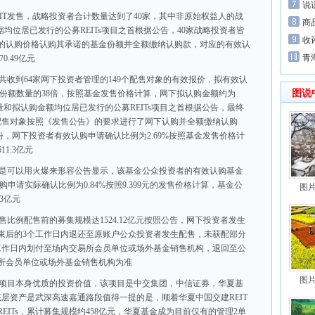
说
IT发售，战略投资者合计数量达到了40家，其中非原始权益人的战
商
均位居已发行的公募REITs项目之首根据公告，40家战略投资者皆
收
的认购价格认购其承诺的基金份额并全额缴纳认购款，对应的有效认
青
.49亿元
T共收到64家网下投资者管理的149个配售对象的有效报价，拟有效认
图说
发售份额数量的38倍，按照基金发售价格计算，网下拟认购金额约为
数量和拟认购金额均位居已发行的公募REITs项目之首根据公告，最终
价配售对象按照《发售公告》的要求进行了网下认购并全额缴纳认购
亿份，网下投资者有效认购申请确认比例为2.69%按照基金发售价格计
1.3亿元
分更是可以用火爆来形容公告显示，该基金公众投资者的有效认购基金
购申请实际确认比例为0.84%按照9.399元的发售价格计算，基金公
图
3亿元
售比例配售前的募集规模达1524.12亿元按照公告，网下投资者发生
束后的3个工作日内退还至原账户公众投资者发生配售，未获配部分
工作日内划付至场内交易所会员单位或场外基金销售机构，退回至公
所会员单位或场外基金销售机构为准
图
不开项目本身优质的投资价值，该项目是中交集团，中信证券，华夏基
底层资产是武深高速嘉通路段值得一提的是，顺着华夏中国交建REIT
EITs，累计募集规模约458亿元，华夏基金成为目前仅有的管理2单