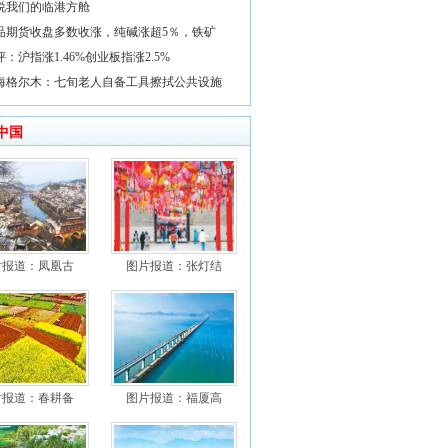
说我们的临港方舱
品期货收盘多数收涨，纯碱涨超5％，铁矿
评：沪指涨1.46%创业板指涨2.5%
海格尔木：七旬老人自备工具擦拭公共设施
中国
片报道：凤凰古
图片报道：张灯结
片报道：春耕备
图片报道：福厦高