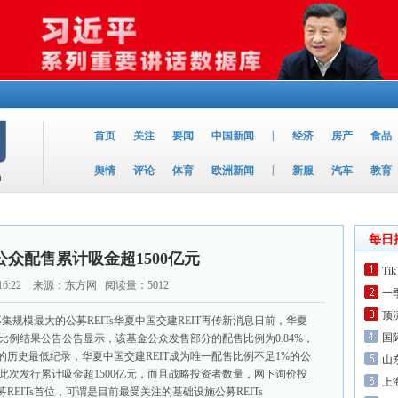
|
首页
关注
要闻
中国新闻
经济
房产
食品
|
舆情
评论
体育
欧洲新闻
新服
汽车
教育
每日
T公众配售累计吸金超1500亿元
Ti
16:22
来源：东方网 阅读量：5012
一
顶
止募集规模最大的公募REITs华夏中国交建REIT再传新消息日前，华夏
国
认比例结果公告公告显示，该基金公众发售部分的配售比例为0.84%，
历史最低纪录，华夏中国交建REIT成为唯一配售比例不足1%的公
山
T此次发行累计吸金超1500亿元，而且战略投资者数量，网下询价投
上
EITs首位，可谓是目前最受关注的基础设施公募REITs