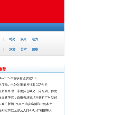
|
时尚
娱乐
电力
|
旅游
艺术
健康
推荐
kTok2022年营收有望突破110
季度动力电池装车量累计51.3GWh同
流基金经理一季度持仓曝光！陈光明、傅鹏
际最新研究：自报告感染结果分析可对新冠
东昨日新增3例本土确诊病例和13例本土
海划定防范区涉及人口480万严格限制人