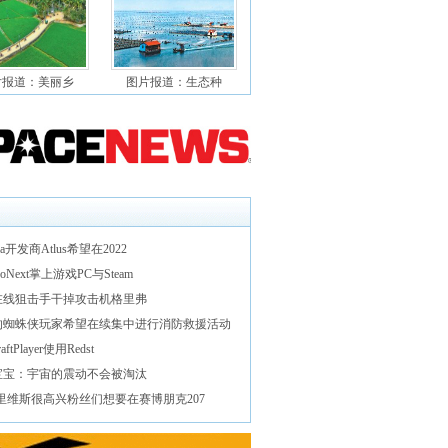
片报道：美丽乡
图片报道：生态种
ona开发商Atlus希望在2022
eoNext掌上游戏PC与Steam
A在线狙击手干掉攻击机格里弗
的蜘蛛侠玩家希望在续集中进行消防救援活动
raftPlayer使用Redst
宝宝：宇宙的震动不会被淘汰
里维斯很高兴粉丝们想要在赛博朋克207