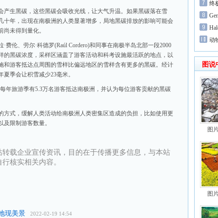
终极
会产生黑碳，这些黑碳会吸收光线，让大气升温。如果黑碳落在雪
Ge
几十年，出现在南极洲的人类显著增多，局地黑碳排放的影响可能会
Ha
前尚未得到量化。
动
、劳尔·科德罗(Raúl Cordero)和同事在南极半岛北部一段2000
样的黑碳浓度，采样区涵盖了游客活动和科考设施最活跃的地点，以
图说
施和游客抵达点周围的雪样比偏远地区的雪样含有更多的黑碳。经计
年夏季会让积雪减少23毫米。
间平均每年旅游季有5.3万名游客抵达南极洲，并认为每位游客贡献的黑碳
的方式，缓解人类活动给南极洲人类密集区造成的负担，比如使用更
以及限制游客数量。
图
站转载企业宣传资讯，目的在于传播更多信息，与本站
自行核实相关内容。
图
地现美景
2022-02-19 14:54