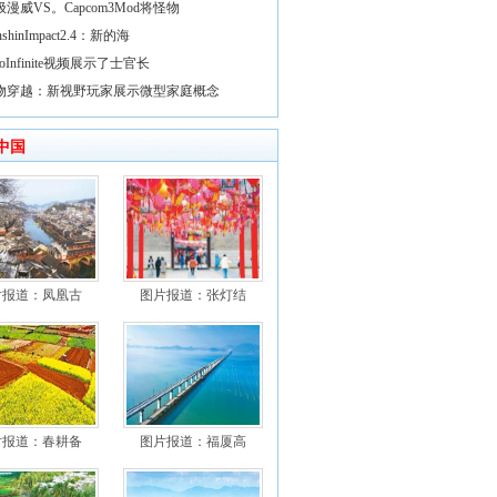
漫威VS。Capcom3Mod将怪物
nshinImpact2.4：新的海
loInfinite视频展示了士官长
物穿越：新视野玩家展示微型家庭概念
中国
片报道：凤凰古
图片报道：张灯结
片报道：春耕备
图片报道：福厦高