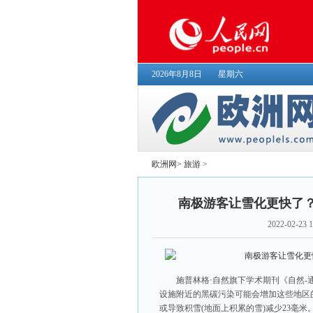
2026年8月8日
星期六
欧洲网
>
旅游
>
南极游客让雪化更快了
2022-02-23 1
施普林格·自然旗下学术期刊《自然
设施附近的黑碳污染可能会增加这些地区
或导致积雪(地面上积累的雪)减少23毫米