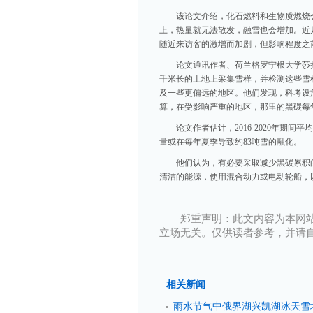
该论文介绍，化石燃料和生物质燃烧
上，热量就无法散发，融雪也会增加。近
随近来访客的激增而加剧，但影响程度之
论文通讯作者、荷兰格罗宁根大学莎拉·费伦
千米长的土地上采集雪样，并检测这些雪
及一些更偏远的地区。他们发现，科考设
算，在受影响严重的地区，那里的黑碳每
论文作者估计，2016-2020年期
量或在每年夏季导致约83吨雪的融化。
他们认为，有必要采取减少黑碳累积
清洁的能源，使用混合动力或电动轮船，
郑重声明：此文内容为本网
立场无关。仅供读者参考，并请
相关新闻
雨水节气中俄界湖兴凯湖冰天雪