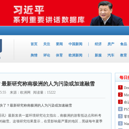
|
首页
关注
要闻
中国新闻
经济
房产
食品
|
舆情
评论
体育
欧洲新闻
新服
汽车
教育
每日
？最新研究称南极洲的人为污染或加速融雪
De
5:55
来源：欧洲网 阅读量：15222
Mi
命
P
-通讯》最新发表一篇环境研究论文指出，南极洲的游客抵达点和科考
零
的融雪。这项研究结果显示，在受影响最严重的地区，黑碳每年夏季
Wa
。