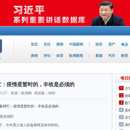
|
首页
关注
要闻
中国新闻
经济
房产
食品
|
舆情
评论
体育
欧洲新闻
新服
汽车
教育
每日
忙：疫情是暂时的，丰收是必须的
大
15:27
来源：欧洲网 阅读量：9888
​
数
孟
收是必须的
乐
深
下，今年黑土地上的备耕情况有些特别。