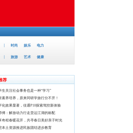
|
时尚
娱乐
电力
|
旅游
艺术
健康
推荐
学生关注社会事务也是一种“学习”
创新素养培养，原来同研学旅行分不开！
字化效果显著，佳通P10探索驾控新体验
师傅：解放动力行走货运江湖的标配
享奇程春暖花开，共寻春日美好亲子时光
挖本土资源推进民族团结进步教育