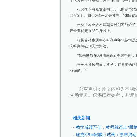
于优质种子很重视，经常“抱团”与种子
张民作为村党支部书记，已制定“紧急
月至5月，那时疫情一定会过去。”张民信
吉林市农业农村局副局长刘宏利介绍，
产量要稳定在85亿斤以上。
根据吉林市历年农时和今年气候情况
高峰期将在10天后到达。
“如果疫情在3月底前得到有效控制，
春分里和风煦日，李学明在育苗仓内
必须的。”
郑重声明：此文内容为本网
立场无关。仅供读者参考，并请
相关新闻
教学成绩不佳，教师就该上“黑榜
瑞虎8Plus鲲鹏e+试驾：原来混