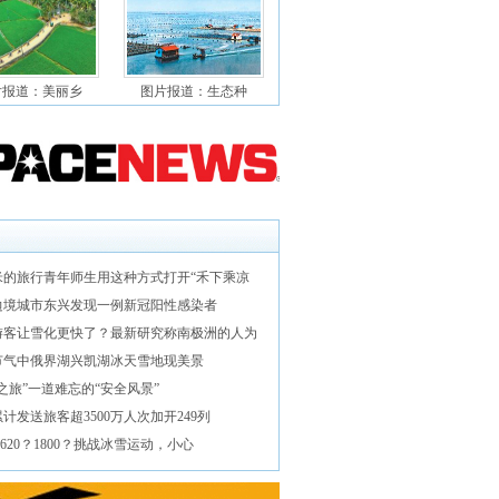
片报道：美丽乡
图片报道：生态种
米的旅行青年师生用这种方式打开“禾下乘凉
边境城市东兴发现一例新冠阳性感染者
游客让雪化更快了？最新研究称南极洲的人为
节气中俄界湖兴凯湖冰天雪地现美景
之旅”一道难忘的“安全风景”
计发送旅客超3500万人次加开249列
1620？1800？挑战冰雪运动，小心