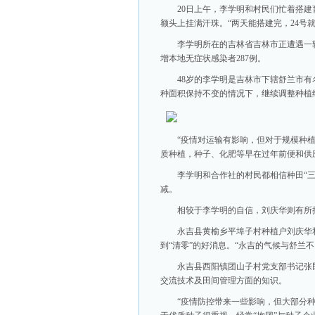
20日上午，李学明和村民们忙着搭
额头上挂满汗珠。“两天能搭建完，24号就
李学明所在的吉林省吉林市正遭遇一轮严
增本地无症状感染者287例。
48岁的李学明是吉林市下辖舒兰市有
种面积保持不变的情况下，继续调整种植
“疫情对运输有影响，但对于规模种
质种植，种子、化肥等早在过年前便和供
李学明和合作社的村民都相信种田“
减。
相较于李学明的自信，刘庆华则有所
永吉县黄榆乡平埠子村种植户刘庆华
到“清零”的好消息。“永吉的气候与舒兰
永吉县西阳镇团山子村党支部书记张
交流技术及田间管理方面的知识。
“疫情防控带来一些影响，但大部分