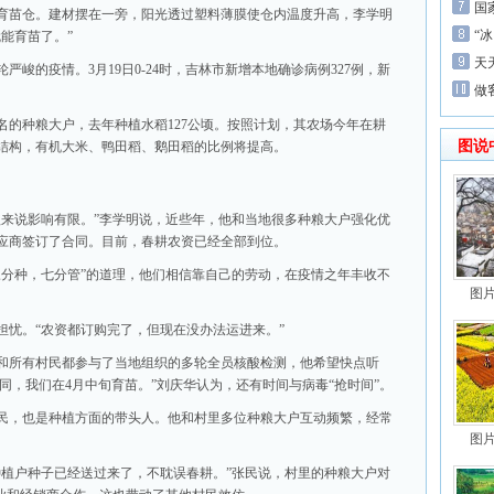
国
建育苗仓。建材摆在一旁，阳光透过塑料薄膜使仓内温度升高，李学明
“
能育苗了。”
天
峻的疫情。3月19日0-24时，吉林市新增本地确诊病例327例，新
做
名的种粮大户，去年种植水稻127公顷。按照计划，其农场今年在耕
图说
结构，有机大米、鸭田稻、鹅田稻的比例将提高。
植来说影响有限。”李学明说，近些年，他和当地很多种粮大户强化优
应商签订了合同。目前，春耕农资已经全部到位。
三分种，七分管”的道理，他们相信靠自己的劳动，在疫情之年丰收不
图
担忧。“农资都订购完了，但现在没办法运进来。”
和所有村民都参与了当地组织的多轮全员核酸检测，他希望快点听
不同，我们在4月中旬育苗。”刘庆华认为，还有时间与病毒“抢时间”。
民，也是种植方面的带头人。他和村里多位种粮大户互动频繁，经常
图
种植户种子已经送过来了，不耽误春耕。”张民说，村里的种粮大户对