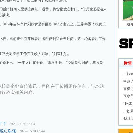
企业和经销商合作，这也带动了其他村民效仿。
预案”:协商化肥供应商统一送货，将货物放在村口。“使用化肥是在4
心满满。
2022年吉林市计划粮食播种面积1013万亩以上，正常年景下粮食总
图
分析，当前距全面开展春耕播种仅剩30余天时间，第一轮备春耕工作
将不会对春耕工作产生较大影响。”刘宏利说。
忙碌不已。“一年之计在于春。”李学明说，“疫情是暂时的，丰收是
舆情
一粒
中越
站转载企业宣传资讯，目的在于传播更多信息，与本站
南极
自行核实相关内容。
雨水
“环球
广铁累
4A？
”？
2022-03-20 14:03
动也可以这
2022-03-20 13:44