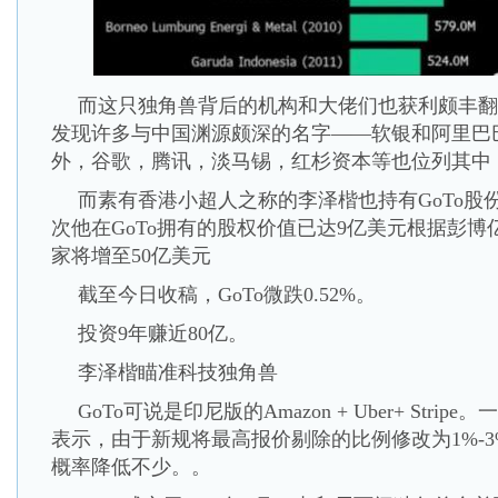
而这只独角兽背后的机构和大佬们也获利颇丰翻看
发现许多与中国渊源颇深的名字——软银和阿里巴
外，谷歌，腾讯，淡马锡，红杉资本等也位列其中
而素有香港小超人之称的李泽楷也持有GoTo股
次他在GoTo拥有的股权价值已达9亿美元根据彭
家将增至50亿美元
截至今日收稿，GoTo微跌0.52%。
投资9年赚近80亿。
李泽楷瞄准科技独角兽
GoTo可说是印尼版的Amazon + Uber+ Stri
表示，由于新规将最高报价剔除的比例修改为1%-
概率降低不少。。