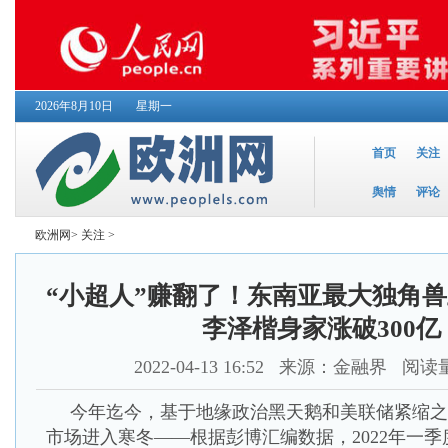
2026年8月10日
星期一
首页
关注
舆情
评论
欧洲网
>
关注
>
“小超人”赚翻了！东南亚最大独角
李泽楷身家涨破300亿
2022-04-13 16:52
来源：金融界 阅读量
今年迄今，基于地缘政治黑天鹅和美联储紧缩之
市场进入寒冬——根据彭博汇编数据，2022年一季