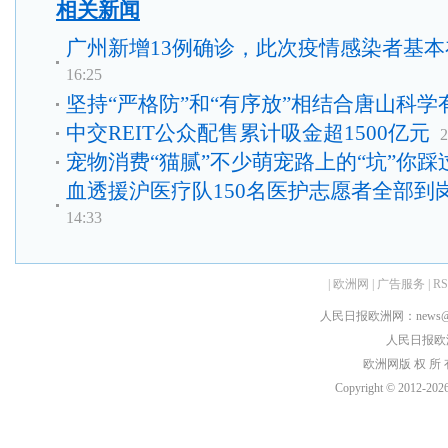
相关新闻
广州新增13例确诊，此次疫情感染者基本
16:25
坚持“严格防”和“有序放”相结合唐山科学
中交REIT公众配售累计吸金超1500亿元
2
宠物消费“猫腻”不少萌宠路上的“坑”你踩
血透援沪医疗队150名医护志愿者全部到
14:33
|
欧洲网
|
广告服务
|
R
人民日报欧洲网：news@peop
人民日报欧洲刊：
欧洲网版 权 所 有
Copyright © 2012-
2026