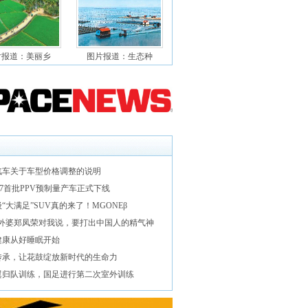
片报道：美丽乡
图片报道：生态种
汽车关于车型价格调整的说明
7首批PPV预制量产车正式下线
“大满足”SUV真的来了！MGONEβ
“外婆郑凤荣对我说，要打出中国人的精气神
健康从好睡眠开始
传承，让花鼓绽放新时代的生命力
翼归队训练，国足进行第二次室外训练