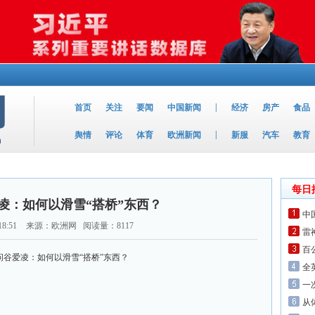
|
首页
关注
要闻
中国新闻
经济
房产
食品
|
舆情
评论
体育
欧洲新闻
新服
汽车
教育
每日
凌：如何以滑雪“搭桥”东西？
中
18:51
来源：欧洲网 阅读量：8117
雷
百
全
一
从