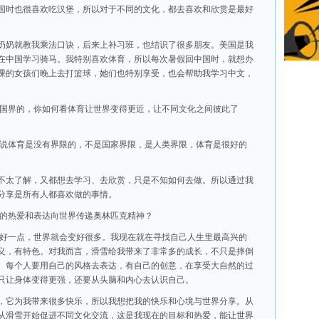
国时也很喜欢吃汉堡，所以对于不同的文化，都去喜欢和欣赏是最好
奶奶就教我乘法口诀，后来上补习班，也结识了很多朋友。美国是我
在中国学习骑马。我特别喜欢体育，所以每次暑假回中国时，就想办
课的女孩们晚上去打篮球，她们也特别享受，也会帮助我学习中文，
无国界的，你如何看体育让世界变得更近，让不同文化之间彼此了
直说体育是没有界限的，不是国家界限，是人类界限，体育是很好的
不太了解，又都想去学习、去欣赏，只是不知如何去做。所以通过我
分享是所有人都喜欢做的事情。
你的热爱和表达向世界传递奥林匹克精神？
更好一点，世界就会变好很多。我现在就在寻找自己人生里最高兴的
义，有特色。对我而言，滑雪给我带来了非常多的成长，不只是摔倒
。每个人要用自己的风格去表达，有自己的创意，在享受大自然的过
只让身体变得更强，还要从头脑和内心去认识自己。
，它为我带来很多快乐，所以我想把我的快乐和心境与世界分享。从
从滑雪开始促进不同文化交流，这是我现在的目标和热爱，能让世界