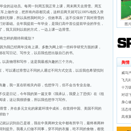
中毕业的运动员。每周一到周五我正常上课，周末两天去滑雪。周五
车上做作业，把所有内容都完成，这样后两天就可以100%地投入滑
感到无聊，所以虽然我时间少，但效率高，这不仅保持了我对滑雪的
打好基础。去年我提前一年毕业，是我们高中首位提前毕业的学生，
图
了，我又回到以前的方式，一边上课一边滑雪。
光有怎样的期待和规划？
，因为我已经两年没有上课。多数为网上听一些科学研究方面的课，
都在写日记、写作文，以后我也想出版自己的书。
，以及物理和写作，这是我最感兴趣的三个方向。
舆情
而言，可以通过滑雪让不同的人通过不同方式交流，以后我也希望找到
威马
飞凡R
有趣，我一直在听相关内容，也想学习，但不会当专业去做。
十万级
不仅是日记，今年我的第一篇文章《我承认，我爱上了恐惧》在《纽
对话
阅读，这让我很骄傲，所以我也想学习写作。
身心
触滑雪，并在多元文化的家庭环境中成长，你觉得中国、美国不同的
活态
帮助？
高准
纪就认识到自己是谁，我在中美两种文化中都有所学习，最终将两种
得到提升。我看人们做不同事，穿不同的衣服，吃不同的食物，都觉