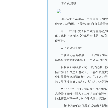
作者 高楚颐
2022年北京冬奥会，中国奥运代表
金1银，成为历史上最年轻的自由式滑雪
近日，中国队女子自由式滑雪运动员
乐，她想把这份快乐分享给全世界。体育
得更好。
以下为采访实录:
中新社记者:冬奥会上，你取得了两
冬奥给你最大的感触是什么？对自己的表
谷爱凌:我感觉特别好，最好的那一秒
括在蹦床和气垫上也没有。比赛在最后关头
全世界看到这项运动核心魅力的机会，我
法，即使没有成功落地，我仍认为这是正
从2月4日到18日，我每天不是在训
式滑雪项目唯一进入了三项决赛的女运动
他比赛完全不一样，对心理抗压力是新的
中新社记者:你以优异的成绩考入斯