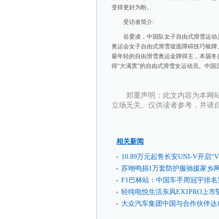
变得更好为盼。
受访者简介:
谷爱凌，中国队女子自由式滑雪运动员
奥运会女子自由式滑雪坡面障碍技巧银牌、
最年轻的自由滑雪奥运金牌得主，本届冬
得“大满贯”的自由式滑雪女运动员。中
郑重声明：此文内容为本网
立场无关。仅供读者参考，并请
相关新闻
10.89万元起售长安UNI-V开启“
苏翊鸣捐1万套防护服驰援家乡网
F1巴林站：中国车手周冠宇排名
轻纯电悦生活东风EX1PRO上
大众汽车集团中国与合作伙伴达