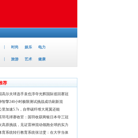
|
时尚
娱乐
电力
|
旅游
艺术
健康
推荐
国高尔夫球选手袁也淳夺光辉国际巡回赛冠
神智擎240小时极限测试挑战成功刷新混
公里加速5.7s，自带碳纤维大尾翼还能
英羽毛球赛收官：国羽收获两银日本夺三冠
次高原挑战，见证雷神混动领跑全球的实力
体育系统转行教育系统张洁雯：在大学当体