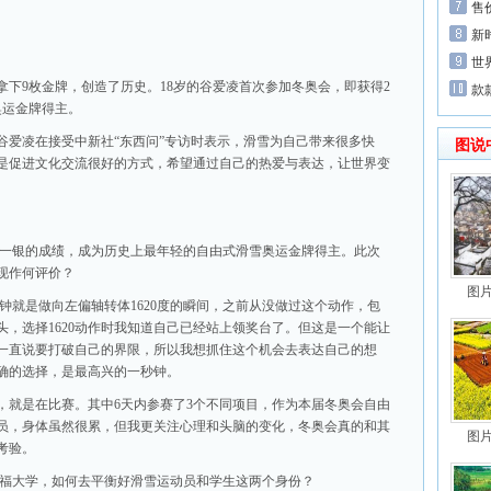
售
新
世
团拿下9枚金牌，创造了历史。18岁的谷爱凌首次参加冬奥会，即获得2
款
奥运金牌得主。
谷爱凌在接受中新社“东西问”专访时表示，滑雪为自己带来很多快
图说
是促进文化交流很好的方式，希望通过自己的热爱与表达，让世界变
金一银的成绩，成为历史上最年轻的自由式滑雪奥运金牌得主。此次
现作何评价？
图
钟就是做向左偏轴转体1620度的瞬间，之前从没做过这个动作，包
，选择1620动作时我知道自己已经站上领奖台了。但这是一个能让
一直说要打破自己的界限，所以我想抓住这个机会去表达自己的想
确的选择，是最高兴的一秒钟。
练，就是在比赛。其中6天内参赛了3个不同项目，作为本届冬奥会自由
员，身体虽然很累，但我更关注心理和头脑的变化，冬奥会真的和其
图
考验。
坦福大学，如何去平衡好滑雪运动员和学生这两个身份？