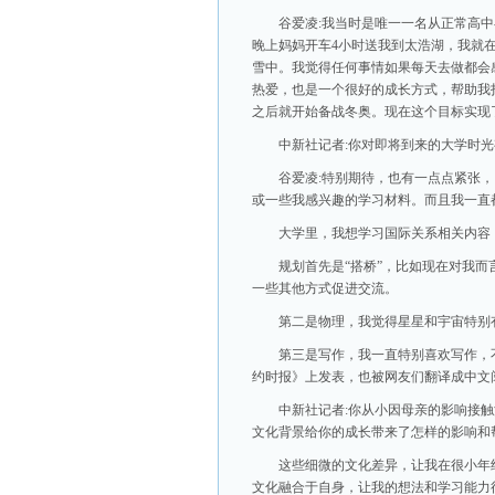
谷爱凌:我当时是唯一一名从正常高
晚上妈妈开车4小时送我到太浩湖，我就在
雪中。我觉得任何事情如果每天去做都会
热爱，也是一个很好的成长方式，帮助我
之后就开始备战冬奥。现在这个目标实现
中新社记者:你对即将到来的大学时
谷爱凌:特别期待，也有一点点紧张
或一些我感兴趣的学习材料。而且我一直
大学里，我想学习国际关系相关内容
规划首先是“搭桥”，比如现在对我
一些其他方式促进交流。
第二是物理，我觉得星星和宇宙特别
第三是写作，我一直特别喜欢写作，
约时报》上发表，也被网友们翻译成中文
中新社记者:你从小因母亲的影响接
文化背景给你的成长带来了怎样的影响和
这些细微的文化差异，让我在很小年
文化融合于自身，让我的想法和学习能力